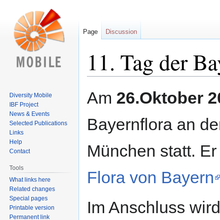
Page
Discussion
11. Tag der Ba
Jump
Jump
Am
26.Oktober 2
Diversity Mobile
to
to
IBF Project
navigation
search
News & Events
Bayernflora an d
Selected Publications
Links
Help
München statt. Er
Contact
Tools
Flora von Bayern
What links here
Related changes
Special pages
Im Anschluss wir
Printable version
Permanent link