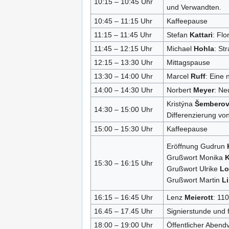
10:15 – 10:45 Uhr
und Verwandten.
10:45 – 11:15 Uhr
Kaffeepause
11:15 – 11:45 Uhr
Stefan
Kattari
: Fl
11:45 – 12:15 Uhr
Michael
Hohla
: St
12:15 – 13:30 Uhr
Mittagspause
13:30 – 14:00 Uhr
Marcel
Ruff
: Eine
14:00 – 14:30 Uhr
Norbert
Meyer
: Ne
Kristýna
Šembero
14:30 – 15:00 Uhr
Differenzierung vo
15:00 – 15:30 Uhr
Kaffeepause
Eröffnung Gudrun
Grußwort Monika
K
15:30 – 16:15 Uhr
Grußwort Ulrike
Lo
Grußwort Martin
L
16:15 – 16:45 Uhr
Lenz
Meierott
: 11
16.45 – 17.45 Uhr
Signierstunde und 
18:00 – 19:00 Uhr
Öffentlicher Aben